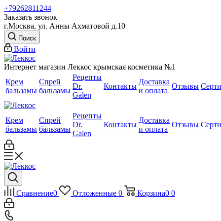
+79262811244
Заказать звонок
г.Москва, ул. Анны Ахматовой д.10
Поиск
Войти
Интернет магазин Леккос крымская косметика №1
Рецепты
Крем
Спрей
Доставка
Dr.
Контакты
Отзывы
Серт
бальзамы
бальзамы
и оплата
Galen
Рецепты
Крем
Спрей
Доставка
Dr.
Контакты
Отзывы
Серт
бальзамы
бальзамы
и оплата
Galen
Сравнение
0
Отложенные
0
Корзина
0
0