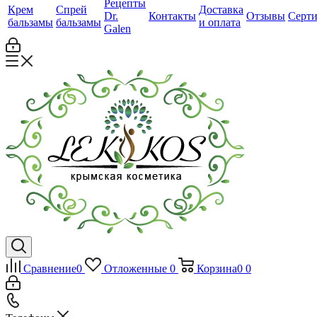
Рецепты
Крем
Спрей
Доставка
Dr.
Контакты
Отзывы
Серт
бальзамы
бальзамы
и оплата
Galen
Сравнение
0
Отложенные
0
Корзина
0
0